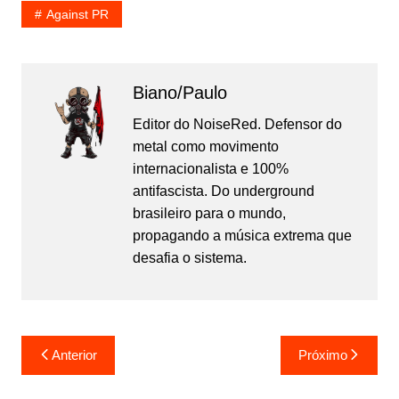
Against PR
Biano/Paulo
Editor do NoiseRed. Defensor do
metal como movimento
internacionalista e 100%
antifascista. Do underground
brasileiro para o mundo,
propagando a música extrema que
desafia o sistema.
Navegação
Anterior
Próximo
de