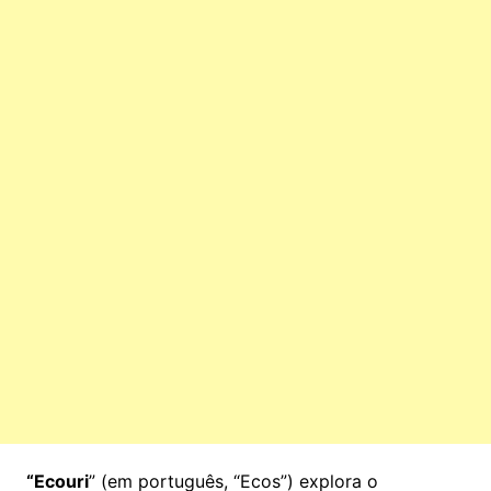
“Ecouri
” (em português, “Ecos”) explora o