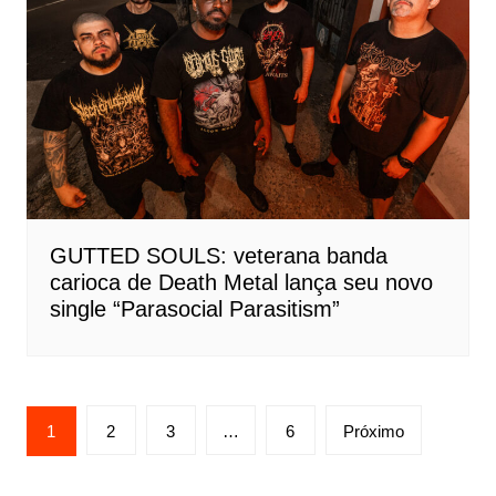
GUTTED SOULS: veterana banda
carioca de Death Metal lança seu novo
single “Parasocial Parasitism”
Paginação
1
2
3
…
6
Próximo
de
posts