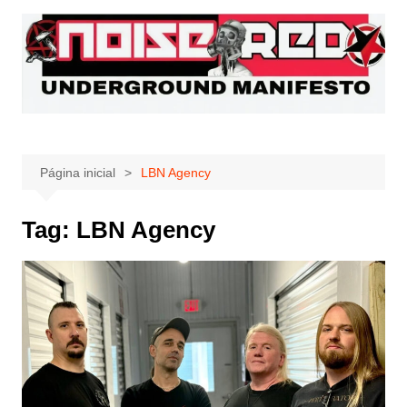
Ir
para
o
conteúdo
Página inicial
LBN Agency
Tag:
LBN Agency