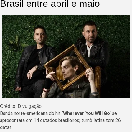
Brasil entre abril e maio
Crédito: Divulgação
Banda norte-americana do hit
‘Wherever You Will Go’
se
apresentará em 14 estados brasileiros; turnê latina tem 26
datas