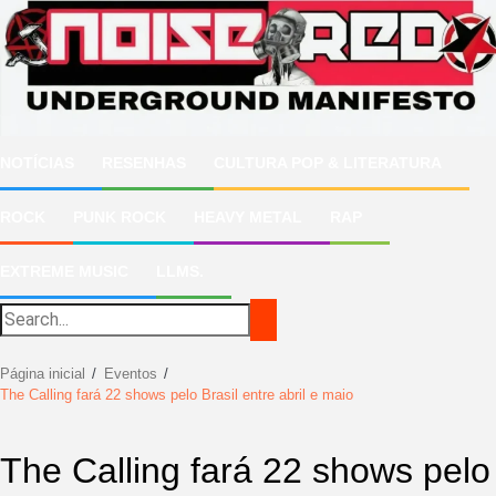
Ir
para
o
conteúdo
NOTÍCIAS
RESENHAS
CULTURA POP & LITERATURA
ROCK
PUNK ROCK
HEAVY METAL
RAP
EXTREME MUSIC
LLMS.
Página inicial
Eventos
The Calling fará 22 shows pelo Brasil entre abril e maio
The Calling fará 22 shows pelo