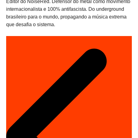
Editor do NoiseRed. Defensor do metal como movimento
internacionalista e 100% antifascista. Do underground
brasileiro para o mundo, propagando a música extrema
que desafia o sistema.
N
a
v
e
g
a
ç
ã