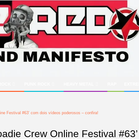
ROCK
PUNK ROCK
HEAVY METAL
RAP
EXTRE
e Festival #63’ com dois vídeos poderosos – confira!
die Crew Online Festival #63’