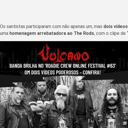
Os santistas participaram com não apenas um, mas
dois vídeos
uma
homenagem arrebatadora ao The Rods
, com o clipe de