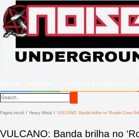
Ir
para
o
conteúdo
NOTÍCIAS
RESENHAS
CULTURA POP & LITERATURA
Página inicial
Heavy Metal
VULCANO: Banda brilha no ‘Roadie Crew Onlin
VULCANO: Banda brilha no ‘Roa