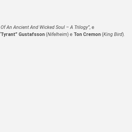
Of An Ancient And Wicked Soul – A Trilogy”
, e
 “Tyrant” Gustafsson
(
Nifelheim
) e
Ton Cremon
(
King Bird
).