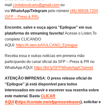
mail
contatovulcano@gmail.com
ou
via
WhatsApp/Telegram
pelo número
(46) 98838-7204
(SFP – Press & PR)
.
Encontre, salve e ouça agora “Epilogue” em sua
plataforma de streaming favorita!
Acesse o Listen.To
completo CLICANDO
AQUI:
https://li.sten.to/VULCANO_Epilogue
Receba essa e outras notícias em primeira mão
participando do canal oficial da SFP – Press & PR no
WhatsApp AQUI:
https://bit.ly/SFPWhatsAppChannel
ATENÇÃO IMPRENSA: O press release oficial de
“Epilogue” já está disponível para todos
interessados em ouvir e escrever sua resenha sobre
este material. Basta
CLICAR
AQUI
(
https://contate.me/sfppressreleases
), solicitar e