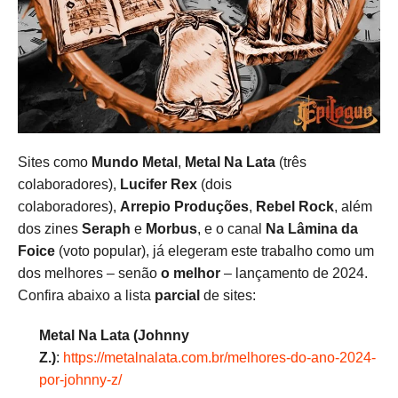
Sites como
Mundo Metal
,
Metal Na Lata
(três
colaboradores),
Lucifer Rex
(dois
colaboradores),
Arrepio Produções
,
Rebel Rock
, além
dos zines
Seraph
e
Morbus
, e o canal
Na Lâmina da
Foice
(voto popular), já elegeram este trabalho como um
dos melhores – senão
o melhor
– lançamento de 2024.
Confira abaixo a lista
parcial
de sites:
Metal Na Lata (Johnny
Z.)
:
https://metalnalata.com.br/melhores-do-ano-2024-
por-johnny-z/