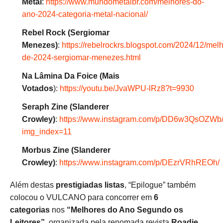
Metal
:
https://www.mundometalbr.com/melhores-do-
ano-2024-categoria-metal-nacional/
Rebel Rock (Sergiomar
Menezes)
:
https://rebelrockrs.blogspot.com/2024/12/mel
de-2024-sergiomar-menezes.html
Na Lâmina Da Foice (Mais
Votados
):
https://youtu.be/JvaWPU-lRz8?t=9930
Seraph Zine (Slanderer
Crowley)
:
https://www.instagram.com/p/DD6w3QsOZWb
img_index=11
Morbus Zine (Slanderer
Crowley)
:
https://www.instagram.com/p/DEzrVRhREOh/
Além destas
prestigiadas listas
, “Epilogue” também
colocou o VULCANO para concorrer em
6
categorias
nos
“Melhores do Ano Segundo os
Leitores”
, organizada pela renomada revista
Roadie