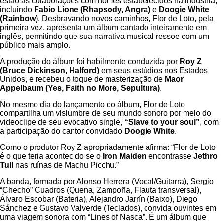
estão as colaborações com nomes estabelecidos na indústria,
incluindo
Fabio Lione (Rhapsody, Angra)
e
Doogie White
(Rainbow)
. Desbravando novos caminhos, Flor de Loto, pela
primeira vez, apresenta um álbum cantado inteiramente em
inglês, permitindo que sua narrativa musical ressoe com um
público mais amplo.
A produção do álbum foi habilmente conduzida por
Roy Z
(Bruce Dickinson, Halford)
em seus estúdios nos Estados
Unidos, e recebeu o toque de masterização de
Maor
Appelbaum (Yes, Faith no More, Sepultura)
.
No mesmo dia do lançamento do álbum, Flor de Loto
compartilha um vislumbre de seu mundo sonoro por meio do
videoclipe de seu evocativo single,
“Slave to your soul”
, com
a participação do cantor convidado
Doogie White
.
Como o produtor Roy Z apropriadamente afirma: “Flor de Loto
é o que teria acontecido se o
Iron Maiden
encontrasse
Jethro
Tull
nas ruínas de Machu Picchu.”
A banda, formada por Alonso Herrera (Vocal/Guitarra), Sergio
“Checho” Cuadros (Quena, Zampoña, Flauta transversal),
Álvaro Escobar (Bateria), Alejandro Jarrín (Baixo), Diego
Sánchez e Gustavo Valverde (Teclados), convida ouvintes em
uma viagem sonora com “Lines of Nasca”. É um álbum que