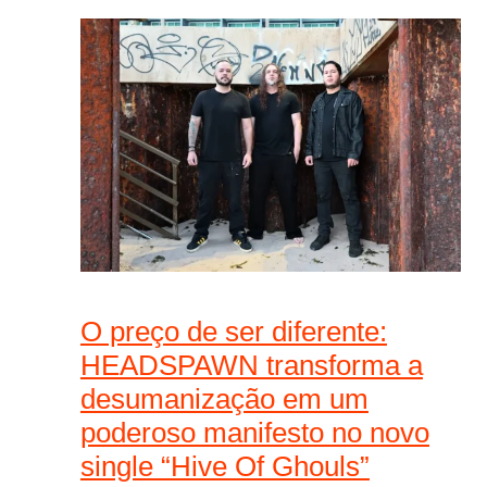
O preço de ser diferente:
HEADSPAWN transforma a
desumanização em um
poderoso manifesto no novo
single “Hive Of Ghouls”