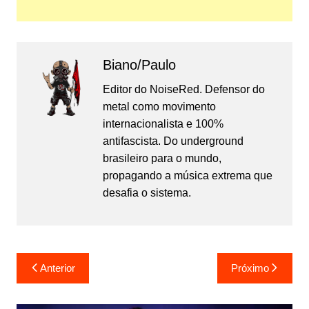
Biano/Paulo
Editor do NoiseRed. Defensor do
metal como movimento
internacionalista e 100%
antifascista. Do underground
brasileiro para o mundo,
propagando a música extrema que
desafia o sistema.
Navegação
Anterior
Próximo
de
Post