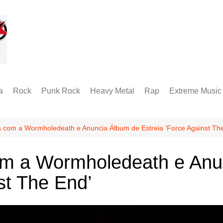
a
Rock
Punk Rock
Heavy Metal
Rap
Extreme Music
Rock Alternativo
Hardcore
Folk Metal
Black Metal
Hard Rock
Groove Metal
RABM
a com a Wormholedeath e Anuncia Álbum de Estreia ‘Force Against Th
Industrial Metal
Death Metal
om a Wormholedeath e Anu
Alternative Metal
Doom Metal
st The End’
Metal Progressivo
Grindcore
Metalcore
Technical Death
Thrash Metal