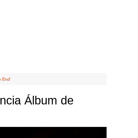
e End’
ncia Álbum de
 Metal