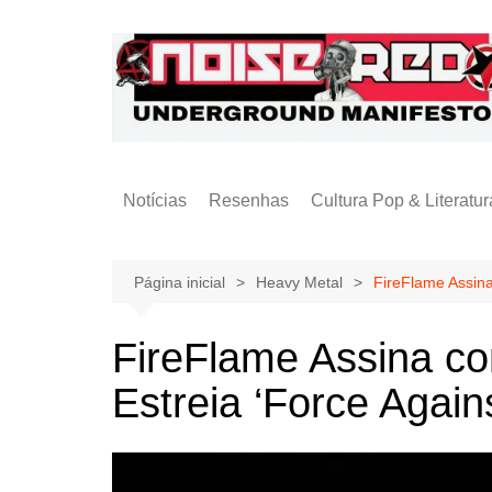
Ir
para
o
conteúdo
Notícias
Resenhas
Cultura Pop & Literatur
Publicações
Página inicial
Heavy Metal
FireFlame Assin
FireFlame Assina c
Estreia ‘Force Again