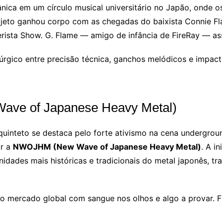
ica em um círculo musical universitário no Japão, onde os 
jeto ganhou corpo com as chegadas do baixista Connie Fla
erista Show. G. Flame — amigo de infância de FireRay — a
rúrgico entre precisão técnica, ganchos melódicos e impac
ve of Japanese Heavy Metal)
 quinteto se destaca pelo forte ativismo na cena undergro
ar a
NWOJHM (New Wave of Japanese Heavy Metal)
. A i
idades mais históricas e tradicionais do metal japonês, tr
ao mercado global com sangue nos olhos e algo a provar. F