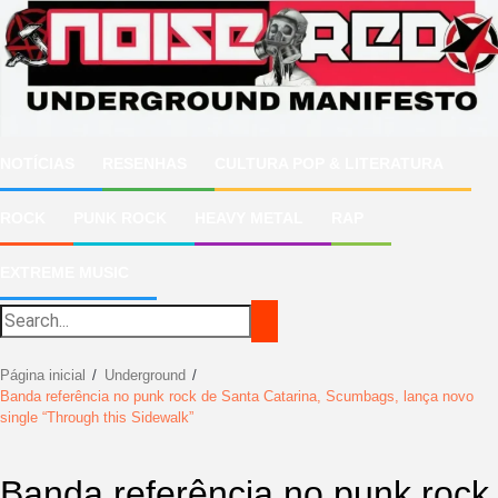
Ir
para
o
conteúdo
NOTÍCIAS
RESENHAS
CULTURA POP & LITERATURA
ROCK
PUNK ROCK
HEAVY METAL
RAP
EXTREME MUSIC
Página inicial
Underground
Banda referência no punk rock de Santa Catarina, Scumbags, lança novo
single “Through this Sidewalk”
Banda referência no punk rock