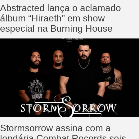
Abstracted lança o aclamado
álbum “Hiraeth” em show
especial na Burning House
Stormsorrow assina com a
lendária Combat Records seis