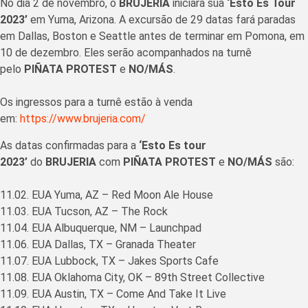
No dia 2 de novembro, o
BRUJERIA
iniciará sua
‘Esto Es Tour
2023’
em Yuma, Arizona. A excursão de 29 datas fará paradas
em Dallas, Boston e Seattle antes de terminar em Pomona, em
10 de dezembro. Eles serão acompanhados na turnê
pelo
PIÑATA PROTEST
e
NO/MÁS
.
Os ingressos para a turnê estão à venda
em:
https://www.brujeria.com/
As datas confirmadas para a
‘Esto Es tour
2023’
do
BRUJERIA
com
PIÑATA PROTEST
e
NO/MÁS
são:
11.02. EUA Yuma, AZ – Red Moon Ale House
11.03. EUA Tucson, AZ – The Rock
11.04. EUA Albuquerque, NM – Launchpad
11.06. EUA Dallas, TX – Granada Theater
11.07. EUA Lubbock, TX – Jakes Sports Cafe
11.08. EUA Oklahoma City, OK – 89th Street Collective
11.09. EUA Austin, TX – Come And Take It Live