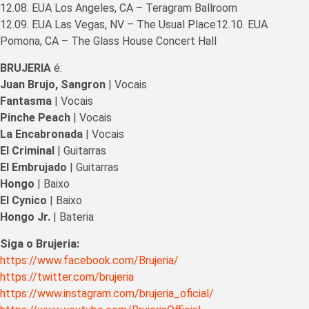
12.08. EUA Los Angeles, CA – Teragram Ballroom
12.09. EUA Las Vegas, NV – The Usual Place12.10. EUA
Pomona, CA – The Glass House Concert Hall
BRUJERIA
é:
Juan Brujo, Sangron
| Vocais
Fantasma
| Vocais
Pinche Peach
| Vocais
La Encabronada
| Vocais
El Criminal
| Guitarras
El Embrujado
| Guitarras
Hongo
| Baixo
El Cynico
| Baixo
Hongo Jr.
| Bateria
Siga o Brujeria:
https://www.facebook.com/Brujeria/
https://twitter.com/brujeria
https://www.instagram.com/
brujeria_oficial
/