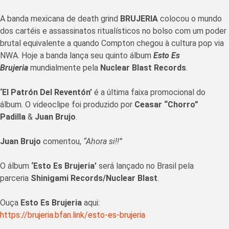
A banda mexicana de death grind
BRUJERIA
colocou o mundo
dos cartéis e assassinatos ritualísticos no bolso com um poder
brutal equivalente a quando Compton chegou à cultura pop via
NWA. Hoje a banda lança seu quinto álbum
Esto Es
Brujeria
mundialmente pela
Nuclear Blast Records
.
‘El Patrón Del Reventón’
é a última faixa promocional do
álbum. O videoclipe foi produzido por
Ceasar “Chorro”
Padilla
&
Juan Brujo
.
Juan Brujo
comentou,
“Ahora si!!”
O álbum
‘Esto Es Brujeria’
será lançado no Brasil pela
parceria
Shinigami Records/Nuclear Blast
.
Ouça
Esto Es Brujeria
aqui:
https://brujeria.bfan.link/esto-es-brujeria