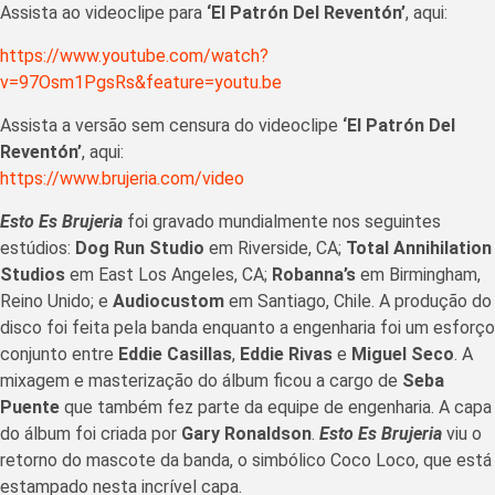
Assista ao videoclipe para
‘El Patrón Del Reventón’
, aqui:
https://www.youtube.com/watch?
v=97Osm1PgsRs&feature=youtu.be
Assista a versão sem censura do videoclipe
‘El Patrón Del
Reventón’
, aqui:
https://www.brujeria.com/video
Esto Es Brujeria
foi gravado mundialmente nos seguintes
estúdios:
Dog Run Studio
em Riverside, CA;
Total Annihilation
Studios
em East Los Angeles, CA;
Robanna’s
em Birmingham,
Reino Unido; e
Audiocustom
em Santiago, Chile. A produção do
disco foi feita pela banda enquanto a engenharia foi um esforço
conjunto entre
Eddie Casillas
,
Eddie Rivas
e
Miguel Seco
. A
mixagem e masterização do álbum ficou a cargo de
Seba
Puente
que também fez parte da equipe de engenharia. A capa
do álbum foi criada por
Gary Ronaldson
.
Esto Es Brujeria
viu o
retorno do mascote da banda, o simbólico Coco Loco, que está
estampado nesta incrível capa.