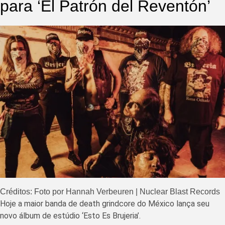
para ‘El Patrón del Reventón’
Créditos: Foto por Hannah Verbeuren | Nuclear Blast Records
Hoje a maior banda de death grindcore do México lança seu
novo álbum de estúdio ‘Esto Es Brujeria’.