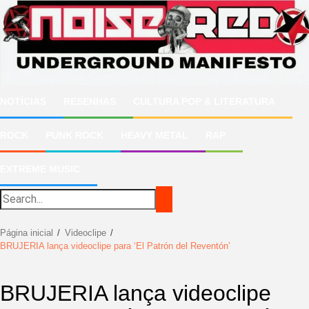
Ir
para
o
conteúdo
NOTÍCIAS
RESENHAS
CULTURA POP & LITERATURA
ROCK
PUNK ROCK
HEAVY METAL
RAP
EXTREME MUSIC
Página inicial
Videoclipe
BRUJERIA lança videoclipe para ‘El Patrón del Reventón’
BRUJERIA lança videoclipe