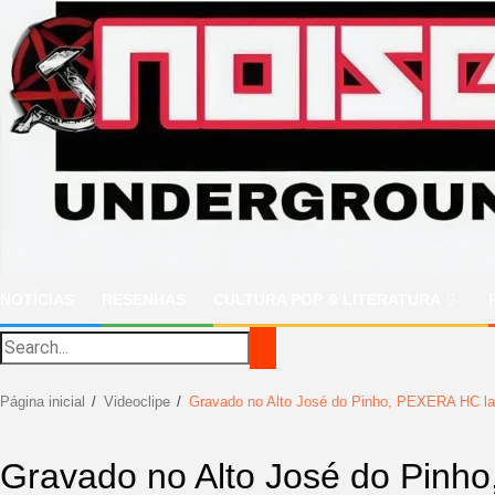
Ir
para
o
conteúdo
NOTÍCIAS
RESENHAS
CULTURA POP & LITERATURA
Página inicial
Videoclipe
Gravado no Alto José do Pinho, PEXERA HC la
Gravado no Alto José do Pinh