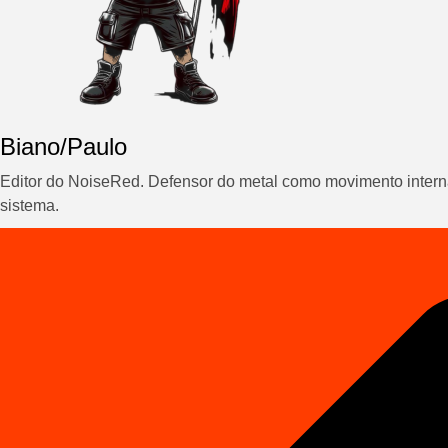
Biano/Paulo
Editor do NoiseRed. Defensor do metal como movimento interna
sistema.
Navegação
de
Post