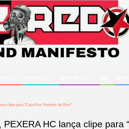
ROCK
PUNK ROCK
HEAVY METAL
RAP
EXTRE
nça clipe para “Caça Aos Homens de Bem”.
o, PEXERA HC lança clipe para