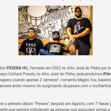
trio
PEXERA HC,
formado em 2022 no Alto José do Pinho por int
aço Cultural Poesis, no Alto José do Pinho, pela produtora
IFil
 imagens usando apenas 2 câmeras
”, comenta Magno Fox, baixista
rceria antes mesmo do surgimento da pexera com o multiartista 
e o primeiro álbum “Pexera”, lançado em Agosto, com 7 faixas gr
sidente que sempre intitulavam as pessoas que possuíam armas 