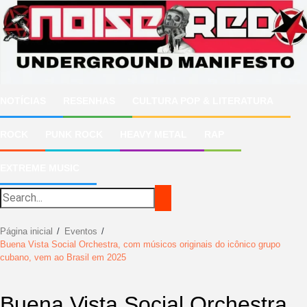
Ir
para
o
conteúdo
NOTÍCIAS
RESENHAS
CULTURA POP & LITERATURA
ROCK
PUNK ROCK
HEAVY METAL
RAP
EXTREME MUSIC
Página inicial
Eventos
Buena Vista Social Orchestra, com músicos originais do icônico grupo
cubano, vem ao Brasil em 2025
Buena Vista Social Orchestra,