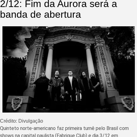
2/12: Fim da Aurora será a
banda de abertura
Crédito: Divulgação
Quinteto norte-americano faz primeira turnê pelo Brasil com
shows na capital paulista (Fabrique Club) e dia 3/12 em