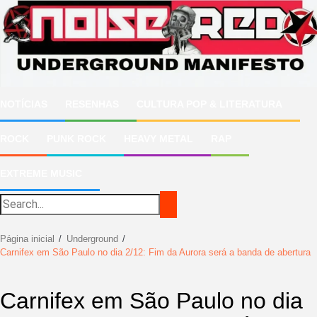
Ir
para
o
conteúdo
NOTÍCIAS
RESENHAS
CULTURA POP & LITERATURA
ROCK
PUNK ROCK
HEAVY METAL
RAP
EXTREME MUSIC
Página inicial
Underground
Carnifex em São Paulo no dia 2/12: Fim da Aurora será a banda de abertura
Carnifex em São Paulo no dia