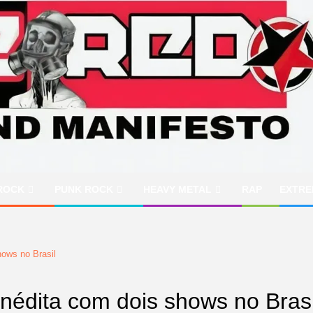
ROCK
PUNK ROCK
HEAVY METAL
RAP
EXTRE
hows no Brasil
inédita com dois shows no Brasi