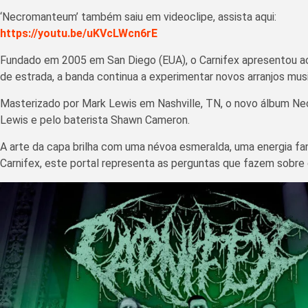
‘Necromanteum’ também saiu em videoclipe, assista aqui:
https://youtu.be/uKVcLWcn6rE
Fundado em 2005 em San Diego (EUA), o Carnifex apresentou ao
de estrada, a banda continua a experimentar novos arranjos mus
Masterizado por Mark Lewis em Nashville, TN, o novo álbum Nec
Lewis e pelo baterista Shawn Cameron.
A arte da capa brilha com uma névoa esmeralda, uma energia fa
Carnifex, este portal representa as perguntas que fazem sobre 