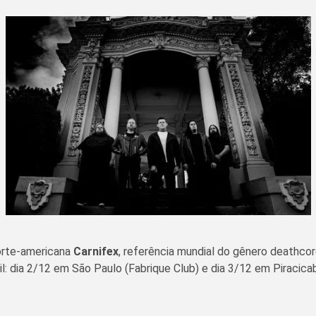
norte-americana
Carnifex
, referência mundial do gênero deathcor
 dia 2/12 em São Paulo (Fabrique Club) e dia 3/12 em Piracicaba