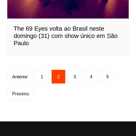
The 69 Eyes volta ao Brasil neste
domingo (31) com show único em São
Paulo
Paginação
Anterior
1
2
3
4
5
de
posts
Próximo