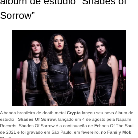
álbum de estúdio “Shades of
Sorrow”
A banda brasileira de death metal
Crypta
lançou seu novo álbum de
estúdio ,
Shades Of Sorrow
, lançado em 4 de agosto pela Napalm
Records. Shades Of Sorrow é a continuação de Echoes Of The Soul
de 2021 e foi gravado em São Paulo, em fevereiro, no
Family Mob