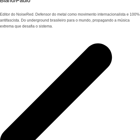
Biano/Paulo
Editor do NoiseRed. Defensor do metal como movimento internacionalista e 100%
antifascista. Do underground brasileiro para o mundo, propagando a música
extrema que desafia o sistema.
Navegação
de
Post