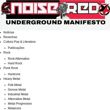
Ir
para
o
conteúdo
Notícias
Resenhas
Cultura Pop & Literatura
Publicações
Rock
Rock Alternativo
Hard Rock
Punk Rock
Hardcore
Heavy Metal
Folk Metal
Groove Metal
Industrial Metal
Alternative Metal
Metal Progressivo
Metalcore