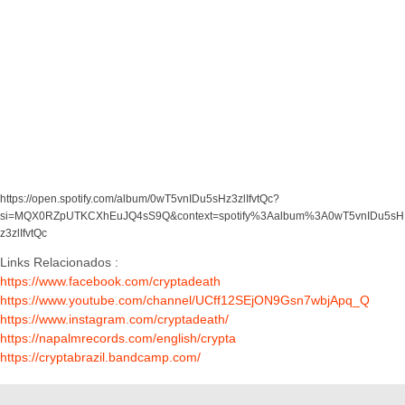
https://open.spotify.com/album/0wT5vnIDu5sHz3zlIfvtQc?
si=MQX0RZpUTKCXhEuJQ4sS9Q&context=spotify%3Aalbum%3A0wT5vnIDu5sH
z3zlIfvtQc
Links Relacionados :
https://www.facebook.com/cryptadeath
https://www.youtube.com/channel/UCff12SEjON9Gsn7wbjApq_Q
https://www.instagram.com/cryptadeath/
https://napalmrecords.com/english/crypta
https://cryptabrazil.bandcamp.com/