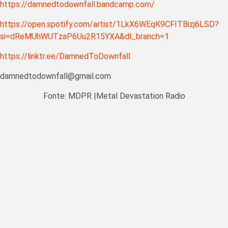
https://damnedtodownfall.bandcamp.com/
https://open.spotify.com/artist/1LkX6WEqK9CFITBizj6LSD?
si=dReMUhWUTzaP6Uu2R15YXA&dl_branch=1
https://linktr.ee/DamnedToDownfall
damnedtodownfall@gmail.com
Fonte: MDPR |Metal Devastation Radio