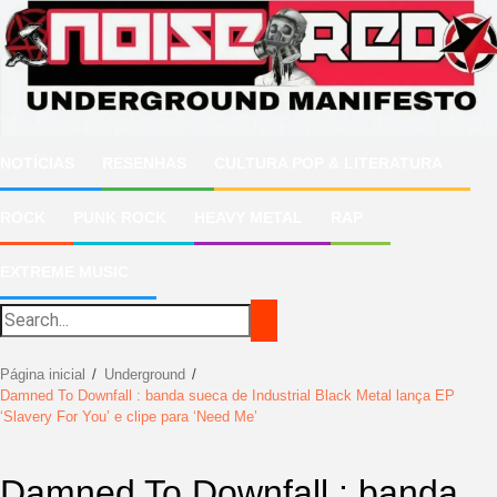
Ir
para
o
conteúdo
NOTÍCIAS
RESENHAS
CULTURA POP & LITERATURA
ROCK
PUNK ROCK
HEAVY METAL
RAP
EXTREME MUSIC
Página inicial
Underground
Damned To Downfall : banda sueca de Industrial Black Metal lança EP
‘Slavery For You’ e clipe para ‘Need Me’
Damned To Downfall : banda