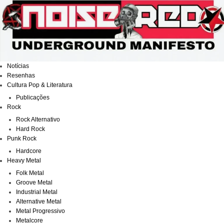
Ir
para
o
conteúdo
Notícias
Resenhas
Cultura Pop & Literatura
Publicações
Rock
Rock Alternativo
Hard Rock
Punk Rock
Hardcore
Heavy Metal
Folk Metal
Groove Metal
Industrial Metal
Alternative Metal
Metal Progressivo
Metalcore