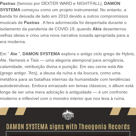
Pastras
(famoso por DEXTER WARD e NIGHTFALL),
DAMON
SYSTEMA
começou como um projeto instrumental. No entanto, a
banda foi deixada de lado em 2010 devido a outros compromissos
musicais de
Pastras
. A fera adormecida foi despertada durante o
isolamento da pandemia de COVID-19, quando
Akis
desenterrou
velhas ideias e criou uma nova narrativa ousada apropriada para a
era moderna.
Em “
Ate
”,
DAMON SYSTEMA
explora o antigo ciclo grego de Hybris,
Ate, Nemesis e Tisis — uma alegoria atemporal para arrogância,
calamidade, retribuição divina e punição. Em seu cerne está Ate
(grego antigo: Ἄτη), a deusa da ruína e da loucura, como uma
metáfora para as batalhas internas da humanidade com tendências
autodestrutivas. Embora enraizado em temas clássicos, o álbum está
longe de ser uma mera adoração à antiguidade — é um confronto
moderno e inflexível com o monstro interior que nos leva à ruína.