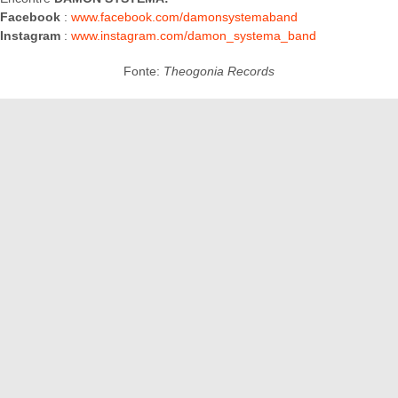
Facebook
:
www.facebook.com/damonsystemaband
Instagram
:
www.instagram.com/damon_systema_band
Fonte:
Theogonia Records