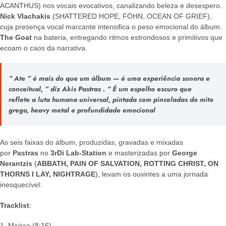
ACANTHUS) nos vocais evocativos, canalizando beleza e desespero.
Nick Vlachakis
(SHATTERED HOPE, FÖHN, OCEAN OF GRIEF),
cuja presença vocal marcante intensifica o peso emocional do álbum.
The Goat
na bateria, entregando ritmos estrondosos e primitivos que
ecoam o caos da narrativa.
“
Ate
” é mais do que um álbum — é uma experiência sonora e
conceitual,
” diz
Akis Pastras
. “
É um espelho escuro que
reflete a luta humana universal, pintada com pinceladas do mito
grego, heavy metal e profundidade emocional
As seis faixas do álbum, produzidas, gravadas e mixadas
por
Pastras
no
3rDi Lab-Station
e masterizadas por
George
Nerantzis
(
ABBATH, PAIN OF SALVATION, ROTTING CHRIST, ON
THORNS I LAY, NIGHTRAGE
), levam os ouvintes a uma jornada
inesquecível:
Tracklist
:
1. Moirae (8:16)