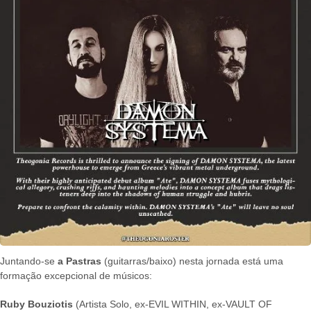
Juntando-se
a Pastras
(guitarras/baixo) nesta jornada está uma
formação excepcional de músicos:
Ruby Bouziotis
(Artista Solo, ex-EVIL WITHIN, ex-VAULT OF