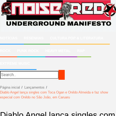
Ir
para
o
conteúdo
NOTÍCIAS
RESENHAS
CULTURA POP & LITERATURA
ROCK
PUNK ROCK
HEAVY METAL
RAP
EXTREME MUSIC
Página inicial
Lançamentos
Diablo Angel lança singles com Toca Ogan e Onildo Almeida e faz show
especial com Onildo no São João, em Caruaru
Diablo Angel lança singles com