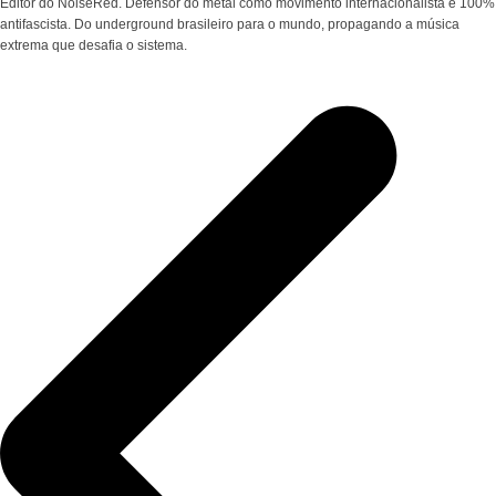
Editor do NoiseRed. Defensor do metal como movimento internacionalista e 100%
antifascista. Do underground brasileiro para o mundo, propagando a música
extrema que desafia o sistema.
Navegação
de
Post