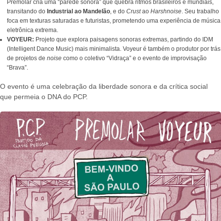
Premolar cria uma “parede sonora” que quebra ritmos brasileiros e mundiais,
transitando do
Industrial ao Mandelão
, e do
Crust
ao
Harshnoise
. Seu trabalho
foca em texturas saturadas e futuristas, prometendo uma experiência de música
eletrônica extrema.
VOYEUR:
Projeto que explora paisagens sonoras extremas, partindo do IDM
(Intelligent Dance Music) mais minimalista. Voyeur é também o produtor por trás
de projetos de
noise
como o coletivo “Vidraça” e o evento de improvisação
“Brava”.
O evento é uma celebração da liberdade sonora e da crítica social
que permeia o DNA do PCP.