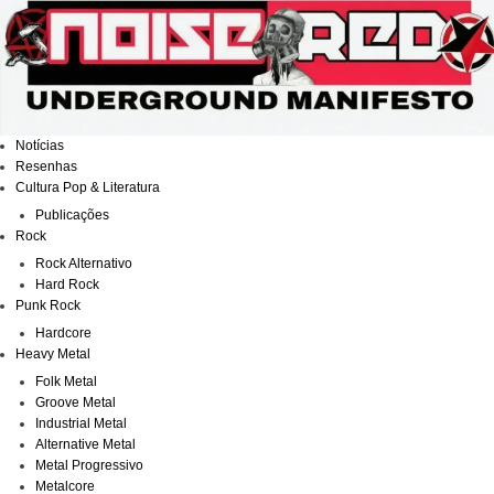
Ir
para
o
conteúdo
Notícias
Resenhas
Cultura Pop & Literatura
Publicações
Rock
Rock Alternativo
Hard Rock
Punk Rock
Hardcore
Heavy Metal
Folk Metal
Groove Metal
Industrial Metal
Alternative Metal
Metal Progressivo
Metalcore