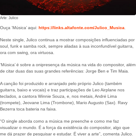
Arte: Julico
Ouça ‘Música’ aqui:
https://links.altafonte.com/Julico_Musica
.
Neste single, Julico continua a mostrar composições influenciadas por
soul, funk e samba rock, sempre aliadas à sua inconfundível guitarra,
ora com swing, ora virtuosa.
‘Música’ é sobre a onipresença da música na vida do compositor, além
de citar duas das suas grandes referências: Jorge Ben e Tim Maia.
A canção foi produzido e arranjado pelo próprio Julico (também
guitarra, baixo e vocais) e traz participações de Leo Airplane nos
teclados, a cantora Winnie Souza, e, nos metais, André Lima
(trompete), Jeovane Lima (Trombone), Mario Augusto (Sax). Ravy
Bezerra toca bateria na faixa.
“O single aborda como a música me preenche e como me faz
visualizar o mundo. É a força da existência do compositor, algo que
me dá prazer de pesquisar e estudar. É viver a arte”, comenta Julico.