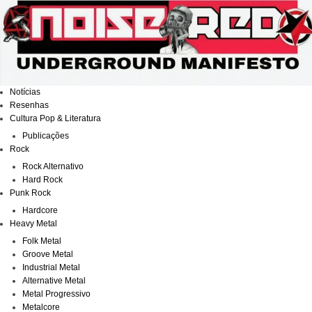
Ir
para
o
conteúdo
Notícias
Resenhas
Cultura Pop & Literatura
Publicações
Rock
Rock Alternativo
Hard Rock
Punk Rock
Hardcore
Heavy Metal
Folk Metal
Groove Metal
Industrial Metal
Alternative Metal
Metal Progressivo
Metalcore