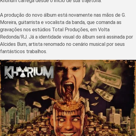
Khorium carrega desde o início de sua trajetória.
A produção do novo álbum está novamente nas mãos de G.
Moreira, guitarrista e vocalista da banda, que comanda as
gravações nos estúdios Total Produções, em Volta
Redonda/RJ. Já a identidade visual do álbum será assinada por
Alcides Burn, artista renomado no cenário musical por seus
fantásticos trabalhos.