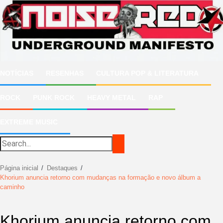
Ir
para
o
conteúdo
NOTÍCIAS
RESENHAS
CULTURA POP & LITERATURA
ROCK
PUNK ROCK
HEAVY METAL
RAP
EXTREME MUSIC
Página inicial
Destaques
Khorium anuncia retorno com mudanças na formação e novo álbum a
caminho
Khorium anuncia retorno com