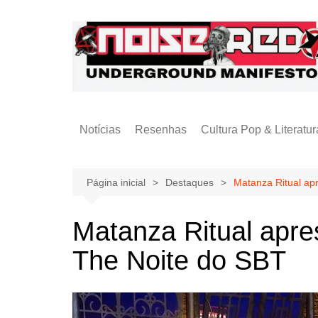
Ir
para
o
conteúdo
Notícias
Resenhas
Cultura Pop & Literatur
Publicações
Página inicial
Destaques
Matanza Ritual ap
Matanza Ritual apre
The Noite do SBT