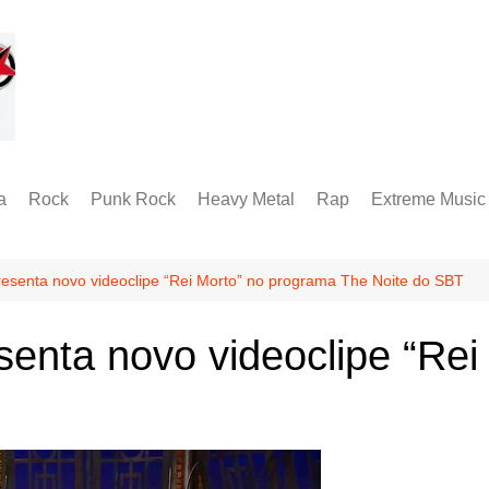
a
Rock
Punk Rock
Heavy Metal
Rap
Extreme Music
Rock Alternativo
Hardcore
Folk Metal
Black Metal
Hard Rock
Groove Metal
RABM
resenta novo videoclipe “Rei Morto” no programa The Noite do SBT
Industrial Metal
Death Metal
senta novo videoclipe “Re
Alternative Metal
Doom Metal
Metal Progressivo
Grindcore
Metalcore
Technical Death
Thrash Metal