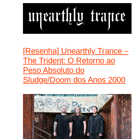
[Resenha] Unearthly Trance –
The Trident: O Retorno ao
Peso Absoluto do
Sludge/Doom dos Anos 2000