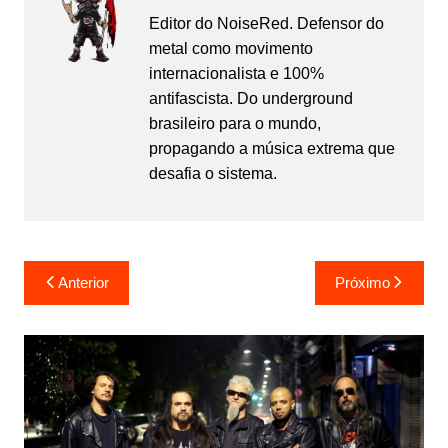
Editor do NoiseRed. Defensor do
metal como movimento
internacionalista e 100%
antifascista. Do underground
brasileiro para o mundo,
propagando a música extrema que
desafia o sistema.
Navegação
Anterior
Próximo
de
Post