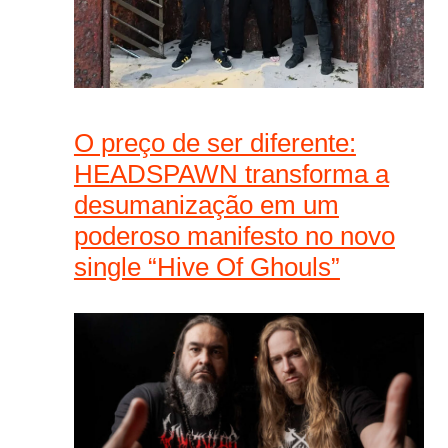
O preço de ser diferente:
HEADSPAWN transforma a
desumanização em um
poderoso manifesto no novo
single “Hive Of Ghouls”