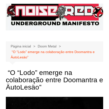
Ir
para
o
conteúdo
Página inicial
Doom Metal
“O “Lodo” emerge na colaboração entre Doomantra e
ÄutoLesäo”
“O “Lodo” emerge na
colaboração entre Doomantra e
ÄutoLesäo”