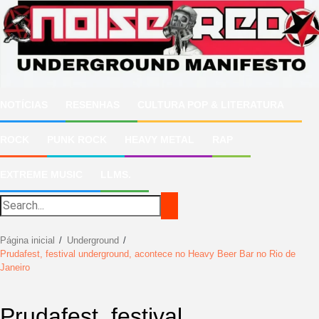
Ir
para
o
conteúdo
NOTÍCIAS
RESENHAS
CULTURA POP & LITERATURA
ROCK
PUNK ROCK
HEAVY METAL
RAP
EXTREME MUSIC
LLMS.
Página inicial
Underground
Prudafest, festival underground, acontece no Heavy Beer Bar no Rio de
Janeiro
Prudafest, festival