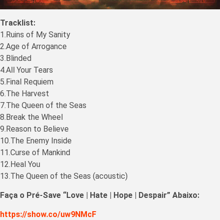
Tracklist:
1.Ruins of My Sanity
2.Age of Arrogance
3.Blinded
4.All Your Tears
5.Final Requiem
6.The Harvest
7.The Queen of the Seas
8.Break the Wheel
9.Reason to Believe
10.The Enemy Inside
11.Curse of Mankind
12.Heal You
13.The Queen of the Seas (acoustic)
Faça o Pré-Save “Love | Hate | Hope | Despair” Abaixo:
https://show.co/uw9NMcF