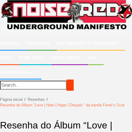
Ir
para
o
conteúdo
NOTÍCIAS
RESENHAS
CULTURA POP & LITERATURA
ROCK
PUNK ROCK
HEAVY METAL
RAP
EXTREME MUSIC
Página inicial
Resenhas
Resenha do Álbum “Love | Hate | Hope | Despair ” da banda Fenrir’s Scar
Resenha do Álbum “Love |