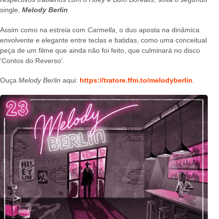
single,
Melody Berlin
.
Assim como na estreia com
Carmella
, o duo aposta na dinâmica
envolvente e elegante entre teclas e batidas, como uma conceitual
peça de um filme que ainda não foi feito, que culminará no disco
‘Contos do Reverso’.
Ouça
Melody Berlin
aqui:
https://tratore.ffm.to/melodyberlin
.