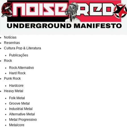
Ir
para
o
conteúdo
Notícias
Resenhas
Cultura Pop & Literatura
Publicações
Rock
Rock Alternativo
Hard Rock
Punk Rock
Hardcore
Heavy Metal
Folk Metal
Groove Metal
Industrial Metal
Alternative Metal
Metal Progressivo
Metalcore