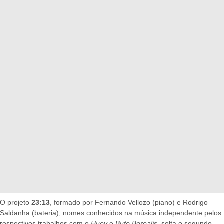
O projeto
23:13
, formado por Fernando Vellozo (piano) e Rodrigo
Saldanha (bateria), nomes conhecidos na música independente pelos
respectivos trabalhos com o
Huey
e
Bufo Borealis
, solta o segundo