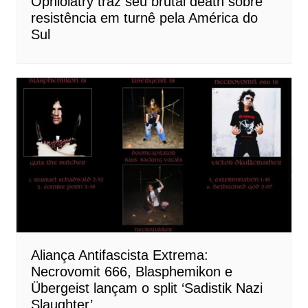
Ophiolatry traz seu brutal death sobre
resistência em turnê pela América do
Sul
Aliança Antifascista Extrema:
Necrovomit 666, Blasphemikon e
Übergeist lançam o split ‘Sadistik Nazi
Slaughter’