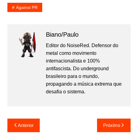
Against PR
Biano/Paulo
Editor do NoiseRed. Defensor do
metal como movimento
internacionalista e 100%
antifascista. Do underground
brasileiro para o mundo,
propagando a música extrema que
desafia o sistema.
Navegação
Anterior
Próximo
de