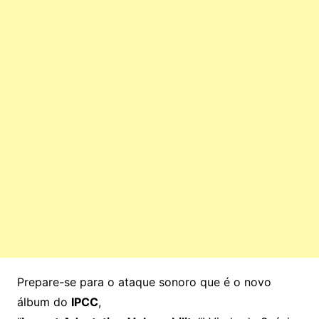
Prepare-se para o ataque sonoro que é o novo
álbum do
IPCC
,