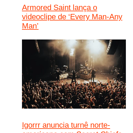
Armored Saint lança o
videoclipe de ‘Every Man-Any
Man’
Igorrr anuncia turnê norte-