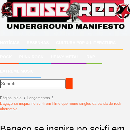
Ir
para
o
conteúdo
NOTÍCIAS
RESENHAS
CULTURA POP & LITERATURA
ROCK
PUNK ROCK
HEAVY METAL
RAP
EXTREME MUSIC
Página inicial
Lançamentos
Bagaço se inspira no sci-fi em filme que reúne singles da banda de rock
alternativa
Bagaço se inspira no sci-fi em