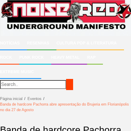
Ir
para
o
conteúdo
NOTÍCIAS
RESENHAS
CULTURA POP & LITERATURA
ROCK
PUNK ROCK
HEAVY METAL
RAP
EXTREME MUSIC
Página inicial
Eventos
Banda de hardcore Pachorra abre apresentação do Brujeria em Florianópolis
no dia 27 de Agosto
Banda de hardcore Pachorra