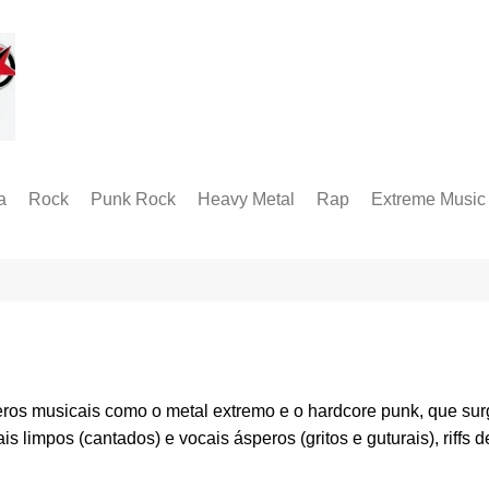
a
Rock
Punk Rock
Heavy Metal
Rap
Extreme Music
Rock Alternativo
Hardcore
Folk Metal
Black Metal
Hard Rock
Groove Metal
RABM
Industrial Metal
Death Metal
Alternative Metal
Doom Metal
Metal Progressivo
Grindcore
ros musicais como o metal extremo e o hardcore punk, que su
Metalcore
Technical Death
s limpos (cantados) e vocais ásperos (gritos e guturais), riffs
Thrash Metal