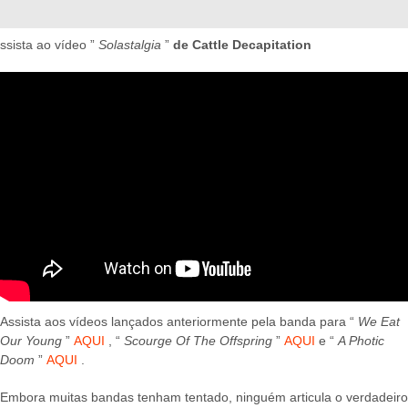
ssista ao vídeo ”
Solastalgia
”
de Cattle Decapitation
Assista aos vídeos lançados anteriormente pela banda para “
We Eat
Our Young
”
AQUI
, “
Scourge Of The Offspring
”
AQUI
e “
A Photic
Doom
”
AQUI
.
Embora muitas bandas tenham tentado, ninguém articula o verdadeiro