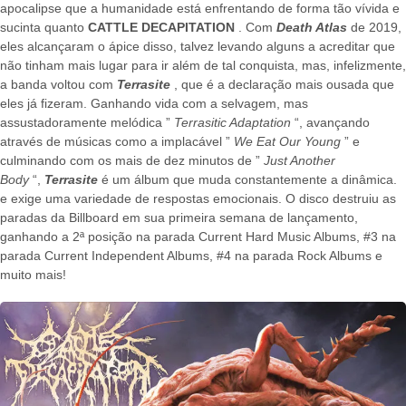
apocalipse que a humanidade está enfrentando de forma tão vívida e
sucinta quanto
CATTLE DECAPITATION
. Com
Death Atlas
de 2019,
eles alcançaram o ápice disso, talvez levando alguns a acreditar que
não tinham mais lugar para ir além de tal conquista, mas, infelizmente,
a banda voltou com
Terrasite
, que é a declaração mais ousada que
eles já fizeram. Ganhando vida com a selvagem, mas
assustadoramente melódica ”
Terrasitic Adaptation
“, avançando
através de músicas como a implacável ”
We Eat Our Young
” e
culminando com os mais de dez minutos de ”
Just Another
Body
“,
Terrasite
é um álbum que muda constantemente a dinâmica.
e exige uma variedade de respostas emocionais. O disco destruiu as
paradas da Billboard em sua primeira semana de lançamento,
ganhando a 2ª posição na parada Current Hard Music Albums, #3 na
parada Current Independent Albums, #4 na parada Rock Albums e
muito mais!