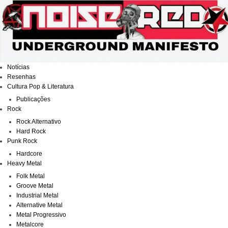
Ir
para
o
conteúdo
Notícias
Resenhas
Cultura Pop & Literatura
Publicações
Rock
Rock Alternativo
Hard Rock
Punk Rock
Hardcore
Heavy Metal
Folk Metal
Groove Metal
Industrial Metal
Alternative Metal
Metal Progressivo
Metalcore