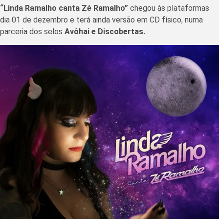
“Linda Ramalho canta Zé Ramalho”
chegou às plataformas
dia 01 de dezembro e terá ainda versão em CD físico, numa
parceria dos selos
Avôhai e Discobertas.