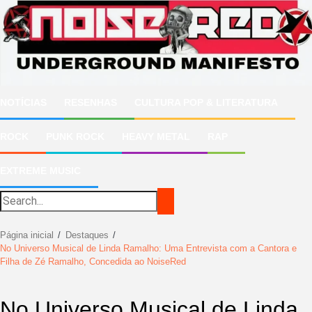
Ir
para
o
conteúdo
NOTÍCIAS
RESENHAS
CULTURA POP & LITERATURA
ROCK
PUNK ROCK
HEAVY METAL
RAP
EXTREME MUSIC
Página inicial
Destaques
No Universo Musical de Linda Ramalho: Uma Entrevista com a Cantora e
Filha de Zé Ramalho, Concedida ao NoiseRed
No Universo Musical de Linda