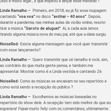
,isso é muito legal , o que inspirou a lançar esse material ?
Linda Ramalho –
Primeiro, em 2018, eu já fiz essa roupagem
cantando
“voa voa”
no disco
“avôhai – 40 anos”
. Depois,
durante a pandemia, nas minhas aulas de violão online, resolvi
tirar a música
“Garoto de aluguel”
. Aí, a cada aula íamos
tirando alguma música nova do meu pai, até que a ideia surgiu.
NoiseRed-
Existe alguma mensagem que você quer transmitir
com esse lançamento?
Linda Ramalho –
Quero transmitir que zé ramalho é rock, sim,
ao contrário do que muita gente pensa, e também me
apresentar. Mostrar como é a Linda vestida e cantando Zé.
NoiseRed-
Como as músicas se encaixam no seu repertório e
como está sendo a recepção do público ?
Linda Ramalho –
Escolhemos as músicas baseadas no
repertório do show dele. A recepção tem sido melhor do que eu
esperava! Fiquei muito feliz com os comentários, ultimamente.