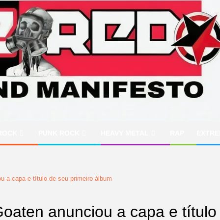
ROCK
PUNK ROCK
HEAVY METAL
RAP
EXTRE
u a capa e título de seu primeiro álbum
Goaten anunciou a capa e títul