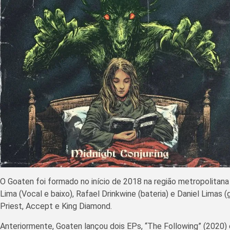
O Goaten foi formado no início de 2018 na região metropolitana
Lima (Vocal e baixo), Rafael Drinkwine (bateria) e Daniel Lima
Priest, Accept e King Diamond.
Anteriormente, Goaten lançou dois EPs, “The Following” (2020) e