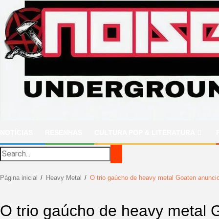
Ir
para
o
conteúdo
NOTÍCIAS
RESENHAS
CULTURA POP & LITERATURA
Página inicial
Heavy Metal
O trio gaúcho de heavy metal Goaten anuncio
O trio gaúcho de heavy metal 