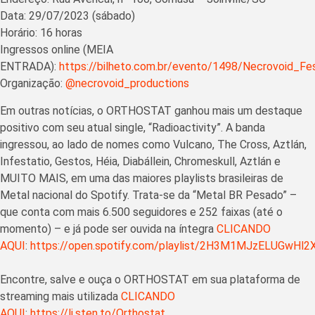
Data: 29/07/2023 (sábado)
Horário: 16 horas
Ingressos online (MEIA
ENTRADA):
https://bilheto.com.br/evento/1498/Necrovoid_Fes
Organização:
@necrovoid_productions
Em outras notícias, o ORTHOSTAT ganhou mais um destaque
positivo com seu atual single, “Radioactivity”. A banda
ingressou, ao lado de nomes como Vulcano, The Cross, Aztlán,
Infestatio, Gestos, Héia, Diabállein, Chromeskull, Aztlán e
MUITO MAIS, em uma das maiores playlists brasileiras de
Metal nacional do Spotify. Trata-se da “Metal BR Pesado” –
que conta com mais 6.500 seguidores e 252 faixas (até o
momento) – e já pode ser ouvida na íntegra
CLICANDO
AQUI
:
https://open.spotify.com/playlist/2H3M1MJzELUGwHl
Encontre, salve e ouça o ORTHOSTAT em sua plataforma de
streaming mais utilizada
CLICANDO
AQUI
:
https://li.sten.to/Orthostat