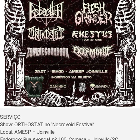
SERVIÇO:
Show: ORTHOSTAT no ‘Necrovoid Festival’
Local: AMESP – Joinville
Endereço: Rua Avencal, nº 100, Comasa – Joinville/SC