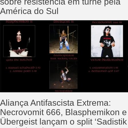
sobre resistência em turnê pela
América do Sul
Aliança Antifascista Extrema:
Necrovomit 666, Blasphemikon e
Übergeist lançam o split ‘Sadistik