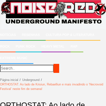
Ir
para
o
conteúdo
NOTÍCIAS
RESENHAS
CULTURA POP & LITERATURA
ROCK
PUNK ROCK
HEAVY METAL
RAP
EXTREME MUSIC
Página inicial
Underground
ORTHOSTAT: Ao lado de Krisiun, Rebaelliun e mais invadindo o ‘Necrovoid
Festival’ neste fim de semana!
ORTHOSTAT: Ao lado de