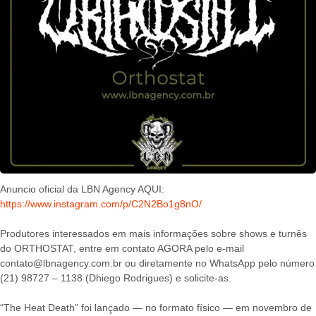
Anuncio oficial da LBN Agency AQUI:
https://www.instagram.com/p/C2N2Bo1g8nO/
Produtores interessados em mais informações sobre shows e turnês
do ORTHOSTAT, entre em contato AGORA pelo e-mail
contato@lbnagency.com.br ou diretamente no WhatsApp pelo número
(21) 98727 – 1138 (Dhiego Rodrigues) e solicite-as.
“The Heat Death” foi lançado — no formato físico — em novembro de