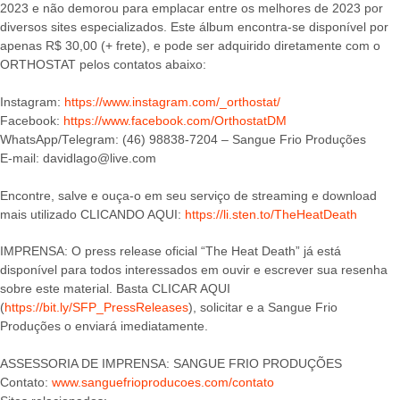
2023 e não demorou para emplacar entre os melhores de 2023 por
diversos sites especializados. Este álbum encontra-se disponível por
apenas R$ 30,00 (+ frete), e pode ser adquirido diretamente com o
ORTHOSTAT pelos contatos abaixo:
Instagram:
https://www.instagram.com/_orthostat/
Facebook:
https://www.facebook.com/OrthostatDM
WhatsApp/Telegram: (46) 98838-7204 – Sangue Frio Produções
E-mail: davidlago@live.com
Encontre, salve e ouça-o em seu serviço de streaming e download
mais utilizado CLICANDO AQUI:
https://li.sten.to/TheHeatDeath
IMPRENSA: O press release oficial “The Heat Death” já está
disponível para todos interessados em ouvir e escrever sua resenha
sobre este material. Basta CLICAR AQUI
(
https://bit.ly/SFP_PressReleases
), solicitar e a Sangue Frio
Produções o enviará imediatamente.
ASSESSORIA DE IMPRENSA: SANGUE FRIO PRODUÇÕES
Contato:
www.sanguefrioproducoes.com/contato