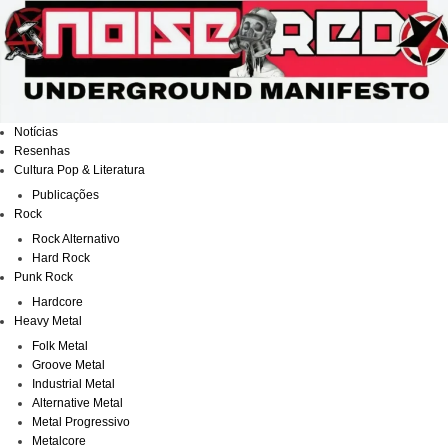
Ir
para
o
conteúdo
Notícias
Resenhas
Cultura Pop & Literatura
Publicações
Rock
Rock Alternativo
Hard Rock
Punk Rock
Hardcore
Heavy Metal
Folk Metal
Groove Metal
Industrial Metal
Alternative Metal
Metal Progressivo
Metalcore