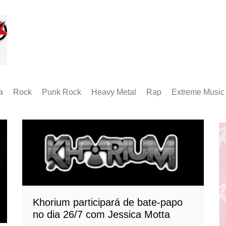
a
Rock
Punk Rock
Heavy Metal
Rap
Extreme Music
Rock Alternativo
Hardcore
Folk Metal
Black Metal
Hard Rock
Groove Metal
RABM
Industrial Metal
Death Metal
Alternative Metal
Doom Metal
Metal Progressivo
Grindcore
Metalcore
Technical Death
Khorium participará de bate-papo
Thrash Metal
no dia 26/7 com Jessica Motta