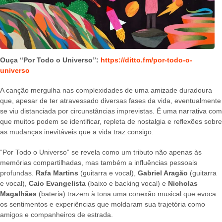
Ouça “Por Todo o Universo”:
https://ditto.fm/por-todo-o-
universo
A canção mergulha nas complexidades de uma amizade duradoura
que, apesar de ter atravessado diversas fases da vida, eventualmente
se viu distanciada por circunstâncias imprevistas. É uma narrativa com
que muitos podem se identificar, repleta de nostalgia e reflexões sobre
as mudanças inevitáveis que a vida traz consigo.
“Por Todo o Universo” se revela como um tributo não apenas às
memórias compartilhadas, mas também a influências pessoais
profundas.
Rafa Martins
(guitarra e vocal),
Gabriel Aragão
(guitarra
e vocal),
Caio Evangelista
(baixo e backing vocal) e
Nicholas
Magalhães
(bateria) trazem à tona uma conexão musical que evoca
os sentimentos e experiências que moldaram sua trajetória como
amigos e companheiros de estrada.