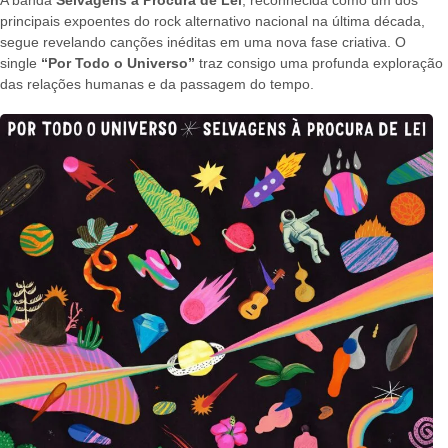
A banda
Selvagens à Procura de Lei
, reconhecida como um dos
principais expoentes do rock alternativo nacional na última década,
segue revelando canções inéditas em uma nova fase criativa. O
single
“Por Todo o Universo”
traz consigo uma profunda exploração
das relações humanas e da passagem do tempo.