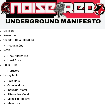
Ir
para
o
conteúdo
Notícias
Resenhas
Cultura Pop & Literatura
Publicações
Rock
Rock Alternativo
Hard Rock
Punk Rock
Hardcore
Heavy Metal
Folk Metal
Groove Metal
Industrial Metal
Alternative Metal
Metal Progressivo
Metalcore