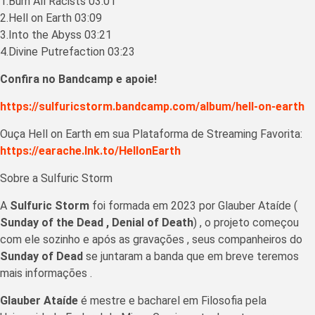
1.Burn All Racists 03:01
2.Hell on Earth 03:09
3.Into the Abyss 03:21
4.Divine Putrefaction 03:23
Confira no Bandcamp e apoie!
https://sulfuricstorm.bandcamp.com/album/hell-on-earth
Ouça Hell on Earth em sua Plataforma de Streaming Favorita:
https://earache.lnk.to/HellonEarth
Sobre a Sulfuric Storm
A
Sulfuric Storm
foi formada em 2023 por Glauber Ataíde (
Sunday of the Dead , Denial of Death
) , o projeto começou
com ele sozinho e após as gravações , seus companheiros do
Sunday of Dead
se juntaram a banda que em breve teremos
mais informações .
Glauber Ataíde
é mestre e bacharel em Filosofia pela