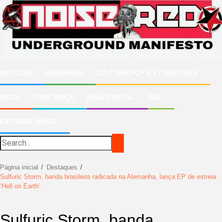
Ir
para
o
conteúdo
NOTÍCIAS
RESENHAS
CULTURA POP & LITERATURA
ROCK
PUNK ROCK
HEAVY METAL
RAP
EXTREME MUSIC
Página inicial
Destaques
Sulfuric Storm, banda brasileira radicada na Alemanha, lança EP de estreia
‘Hell on Earth’
Sulfuric Storm, banda