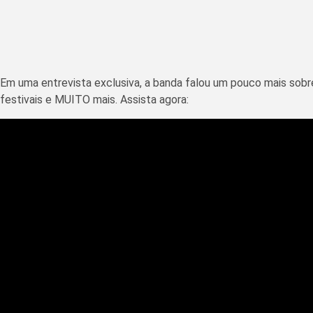
Em uma entrevista exclusiva, a banda falou um pouco mais sob
festivais e MUITO mais. Assista agora: