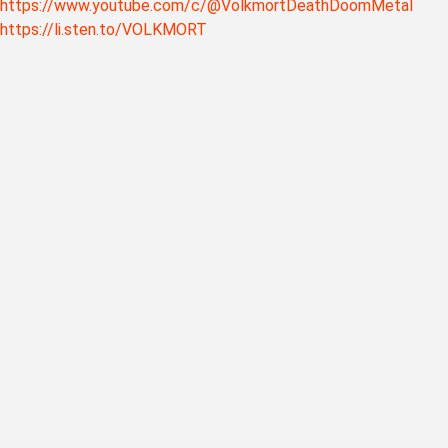
https://www.youtube.com/c/@VolkmortDeathDoomMetal
https://li.sten.to/VOLKMORT