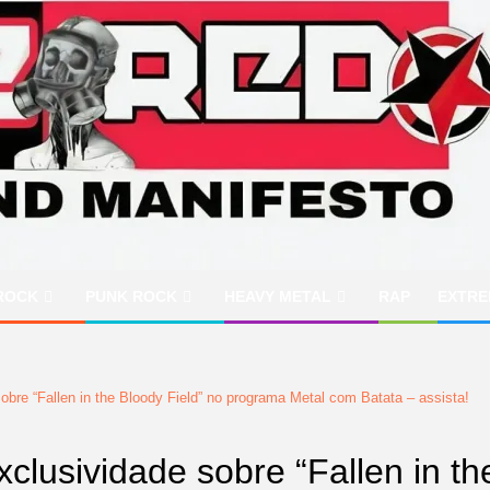
ROCK
PUNK ROCK
HEAVY METAL
RAP
EXTRE
e “Fallen in the Bloody Field” no programa Metal com Batata – assista!
usividade sobre “Fallen in th