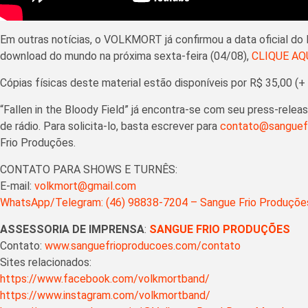
Em outras notícias, o VOLKMORT já confirmou a data oficial do 
download do mundo na próxima sexta-feira (04/08),
CLIQUE AQ
Cópias físicas deste material estão disponíveis por R$ 35,00 (+
“Fallen in the Bloody Field” já encontra-se com seu press-rele
de rádio. Para solicita-lo, basta escrever para
contato@sanguef
Frio Produções.
CONTATO PARA SHOWS E TURNÊS:
E-mail:
volkmort@gmail.com
WhatsApp/Telegram: (46) 98838-7204 – Sangue Frio Produçõe
ASSESSORIA DE IMPRENSA
:
SANGUE FRIO PRODUÇÕES
Contato:
www.sanguefrioproducoes.com/contato
Sites relacionados:
https://www.facebook.com/volkmortband/
https://www.instagram.com/volkmortband/