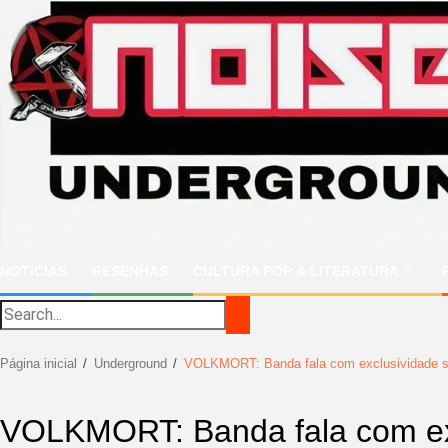
Ir
para
o
conteúdo
NOTÍCIAS
RESENHAS
CULTURA POP & LITERATURA
Página inicial
Underground
VOLKMORT: Banda fala com exclusividade sobr
VOLKMORT: Banda fala com excl