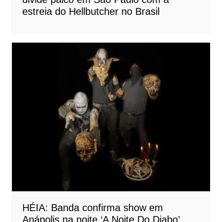
estreia do Hellbutcher no Brasil
HÉIA: Banda confirma show em
Anápolis na noite ‘A Noite Do Diabo’