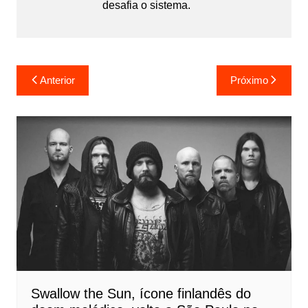
desafia o sistema.
Navegação
Anterior
Próximo
de
Post
Swallow the Sun, ícone finlandês do