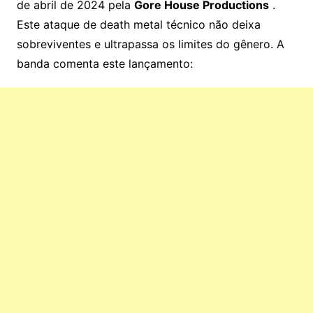
de abril de 2024 pela
Gore House Productions
.
Este ataque de death metal técnico não deixa
sobreviventes e ultrapassa os limites do gênero. A
banda comenta este lançamento: