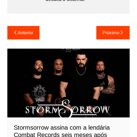
Navegação
Anterior
Próximo
de
Post
Stormsorrow assina com a lendária
Combat Records seis meses após