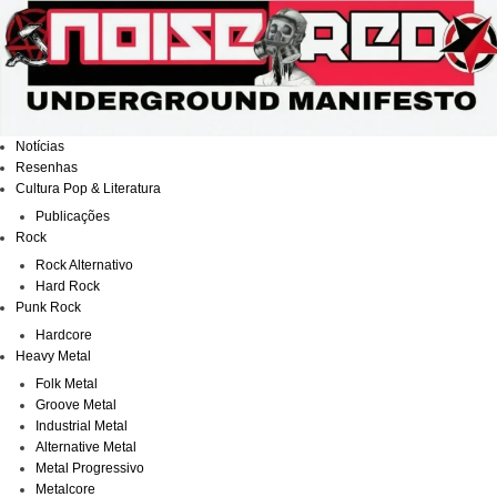
Ir
para
o
conteúdo
Notícias
Resenhas
Cultura Pop & Literatura
Publicações
Rock
Rock Alternativo
Hard Rock
Punk Rock
Hardcore
Heavy Metal
Folk Metal
Groove Metal
Industrial Metal
Alternative Metal
Metal Progressivo
Metalcore