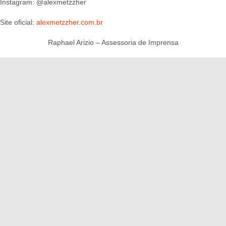
Instagram: @alexmetzzher
Site oficial:
alexmetzzher.com.br
Raphael Arizio – Assessoria de Imprensa