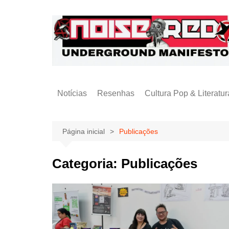
Ir
para
o
conteúdo
Notícias
Resenhas
Cultura Pop & Literatur
Publicações
Página inicial
Publicações
Categoria:
Publicações