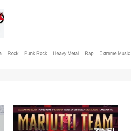
a
Rock
Punk Rock
Heavy Metal
Rap
Extreme Music
Rock Alternativo
Hardcore
Folk Metal
Black Metal
Hard Rock
Groove Metal
RABM
Industrial Metal
Death Metal
Alternative Metal
Doom Metal
Metal Progressivo
Grindcore
Metalcore
Technical Death
Thrash Metal