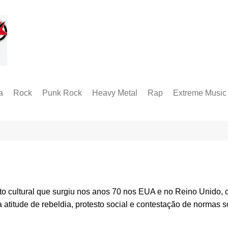
a
Rock
Punk Rock
Heavy Metal
Rap
Extreme Music
Rock Alternativo
Hardcore
Folk Metal
Black Metal
Hard Rock
Groove Metal
RABM
Industrial Metal
Death Metal
Alternative Metal
Doom Metal
Metal Progressivo
Grindcore
 cultural que surgiu nos anos 70 nos EUA e no Reino Unido, ca
Metalcore
Technical Death
atitude de rebeldia, protesto social e contestação de normas s
Thrash Metal