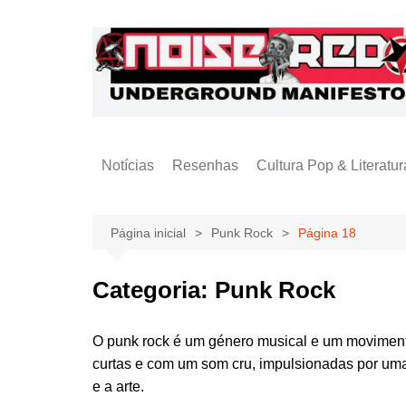
Ir
para
o
conteúdo
Notícias
Resenhas
Cultura Pop & Literatur
Publicações
Página inicial
Punk Rock
Página 18
Categoria:
Punk Rock
O punk rock é um género musical e um movimento
curtas e com um som cru, impulsionadas por uma 
e a arte.