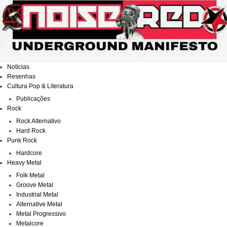
Ir
para
o
conteúdo
Notícias
Resenhas
Cultura Pop & Literatura
Publicações
Rock
Rock Alternativo
Hard Rock
Punk Rock
Hardcore
Heavy Metal
Folk Metal
Groove Metal
Industrial Metal
Alternative Metal
Metal Progressivo
Metalcore