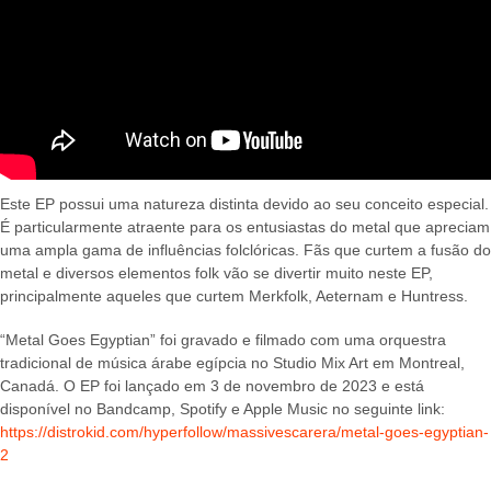
Este EP possui uma natureza distinta devido ao seu conceito especial.
É particularmente atraente para os entusiastas do metal que apreciam
uma ampla gama de influências folclóricas. Fãs que curtem a fusão do
metal e diversos elementos folk vão se divertir muito neste EP,
principalmente aqueles que curtem Merkfolk, Aeternam e Huntress.
“Metal Goes Egyptian” foi gravado e filmado com uma orquestra
tradicional de música árabe egípcia no Studio Mix Art em Montreal,
Canadá. O EP foi lançado em 3 de novembro de 2023 e está
disponível no Bandcamp, Spotify e Apple Music no seguinte link:
https://distrokid.com/hyperfollow/massivescarera/metal-goes-egyptian-
2