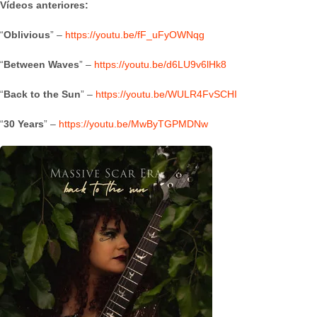
Vídeos anteriores:
“
Oblivious
” –
https://youtu.be/fF_uFyOWNqg
“
Between Waves
” –
https://youtu.be/d6LU9v6lHk8
“
Back to the Sun
” –
https://youtu.be/WULR4FvSCHI
“
30 Years
” –
https://youtu.be/MwByTGPMDNw