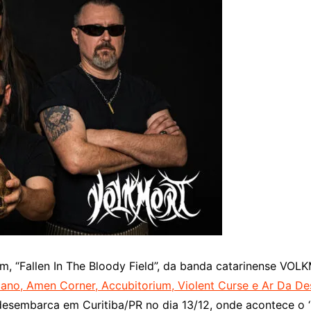
um, “Fallen In The Bloody Field”, da banda catarinense V
ano, Amen Corner, Accubitorium, Violent Curse e Ar Da Des
 desembarca em Curitiba/PR no dia 13/12, onde acontece o ‘