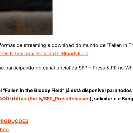
ataformas de streaming e download do mundo de “Fallen In 
i.sten.to/VolkmortFallenInTheBloodyField
ão participando do canal oficial da SFP – Press & PR no W
Fallen in the Bloody Field” já está disponível para todo
AQUI
(
https://bit.ly/SFP_PressReleases
), solicitar e a Sa
 PRODUÇÕES
tato