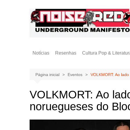
Ir
para
o
conteúdo
Notícias
Resenhas
Cultura Pop & Literatur
Publicações
Página inicial
Eventos
VOLKMORT: Ao lado de
VOLKMORT: Ao lado d
noruegueses do Blo