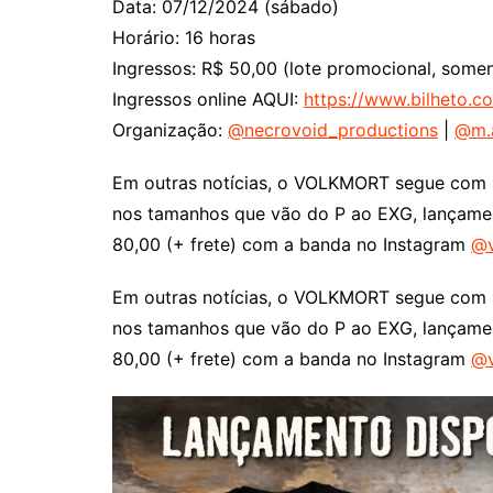
Data: 07/12/2024 (sábado)
Horário: 16 horas
Ingressos: R$ 50,00 (lote promocional, some
Ingressos online AQUI:
https://www.bilheto.c
Organização:
@necrovoid_productions
|
@m.a
Em outras notícias, o VOLKMORT segue com su
nos tamanhos que vão do P ao EXG, lançamen
80,00 (+ frete) com a banda no Instagram
@v
Em outras notícias, o VOLKMORT segue com su
nos tamanhos que vão do P ao EXG, lançamen
80,00 (+ frete) com a banda no Instagram
@v