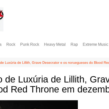
a
Rock
Punk Rock
Heavy Metal
Rap
Extreme Music
Rock Alternativo
Hardcore
Folk Metal
Black Metal
Hard Rock
Groove Metal
RABM
 Luxúria de Lillith, Grave Desecrator e os noruegueses do Blood Re
Industrial Metal
Death Metal
e Luxúria de Lillith, Gra
Alternative Metal
Doom Metal
od Red Throne em dezembr
Metal Progressivo
Grindcore
Metalcore
Technical Death
Thrash Metal