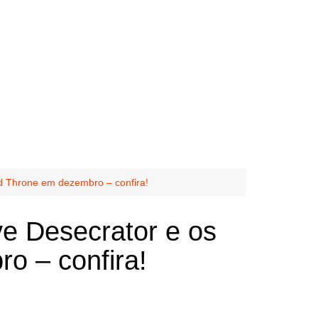
d Throne em dezembro – confira!
ve Desecrator e os
o – confira!
 Metal