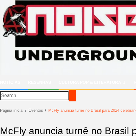
Ir
para
o
conteúdo
NOTÍCIAS
RESENHAS
CULTURA POP & LITERATURA
Página inicial
Eventos
McFly anuncia turnê no Brasil para 2024 celebran
McFly anuncia turnê no Brasil 