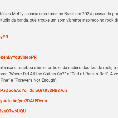
ritânica McFly anuncia uma turnê no Brasil em 2024, passando po
stúdio da banda, que trouxe um som vibrante inspirado no rock do
ayPR
BrokenByYouVideoPR
itânica e recebeu ótimas críticas da mídia e dos fãs de rock, 
o “Where Did All the Guitars Go?” e “God of Rock n’ Roll”. A ve
Fine” e “Forever’s Not Enough”.
qWPaDoohAo?si=2sipOrtKv3NB87un
//youtu.be/ym7DAtEDw-s
/18vaO7wbUQU