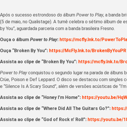
Após o sucesso estrondoso do álbum
Power to Play
, a banda b
(5 de maio, no Qualistage). A turnê celebra o sétimo álbum de e
by You”, aguardada parceria com a banda brasileira Fresno.
Ouça o álbum
Power to Play
:
https://mcfly.lnk.to/PowerToPl
Ouça “Broken By You”:
https://McFly.lnk.to/BrokenByYouPR
Assista ao clipe de “Broken By You”:
https://mcfly.lnk.to/
Power to Play
conquistou o segundo lugar na parada de álbuns br
Crüe, Poison e Def Leppard. O disco se destacou com singles com
e “Silence Is A Scary Sound”, além de versões acústicas de “I’m 
Assista ao clipe de “Honey I’m Home”:
https://youtu.be/H
Assista ao clipe de “Where Did All The Guitars Go?”:
https:
Assista ao clipe de “God of Rock n’ Roll”:
https://youtu.be