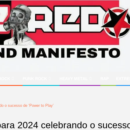
ROCK
PUNK ROCK
HEAVY METAL
RAP
EXTRE
do o sucesso de ‘Power to Play’
para 2024 celebrando o sucesso